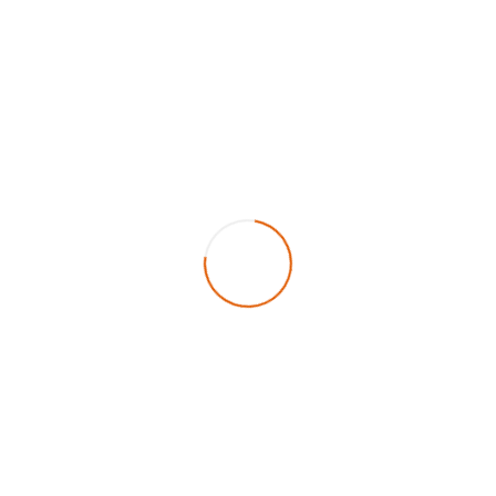
ÖZTAŞ Treyler Tanker ve Silobas İmalat Sanayi olarak
Silobas Grubumuzda
;
1. Alüminyum Silobas
2. Milenyum Çelik Silobas
3. V Tipi Çelik Çimento Silobası
4. Un ve Gıda Silobası
5. V Tipi Un ve Gıda Silobası
6. Vakumlu Silobas
7. Helezonlu Yem Silobası
8. V Tipi Buğday Silobası